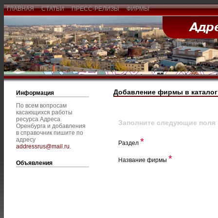
ГЛАВНАЯ
СТАТЬИ
ПРЕСС-РЕЛИЗЫ
ФИРМЫ
Добавление фирмы в каталог
Информация
По всем вопросам
касающихся работы
ресурса Адреса
Заполните следующие поля
Оренбурга и добавления
в справочник пишите по
адресу
*
Раздел
addressrus@mail.ru
.
*
Название фирмы
Объявления