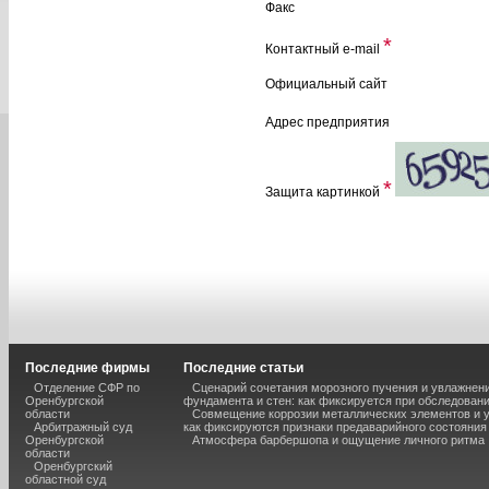
Факс
*
Контактный e-mail
Официальный сайт
Адрес предприятия
*
Защита картинкой
Последние фирмы
Последние статьи
Отделение СФР по
Сценарий сочетания морозного пучения и увлажнен
Оренбургской
фундамента и стен: как фиксируется при обследован
области
Совмещение коррозии металлических элементов и 
Арбитражный суд
как фиксируются признаки предаварийного состояния
Оренбургской
Атмосфера барбершопа и ощущение личного ритма
области
Оренбургский
областной суд