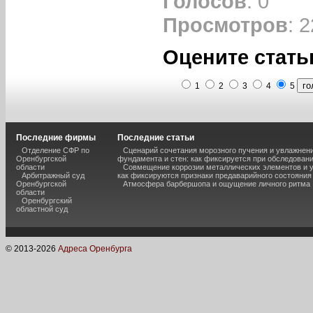
Голосов
: 0
Просмотров
: 
Оцените стать
1
2
3
4
5
Последние фирмы
Последние статьи
Отделение СФР по
Сценарий сочетания морозного пучения и увлажнен
Оренбургской
фундамента и стен: как фиксируется при обследован
области
Совмещение коррозии металлических элементов и 
Арбитражный суд
как фиксируются признаки предаварийного состояния
Оренбургской
Атмосфера барбершопа и ощущение личного ритма
области
Оренбургский
областной суд
© 2013-
2026
Адреса Оренбурга