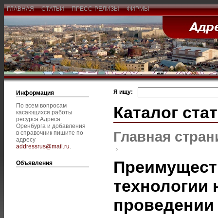
ГЛАВНАЯ
СТАТЬИ
ПРЕСС-РЕЛИЗЫ
ФИРМЫ
Я ищу:
Информация
По всем вопросам
Каталог ста
касающихся работы
ресурса Адреса
Оренбурга и добавления
Главная стран
в справочник пишите по
адресу
addressrus@mail.ru
.
Преимущест
Объявления
технологии 
проведении