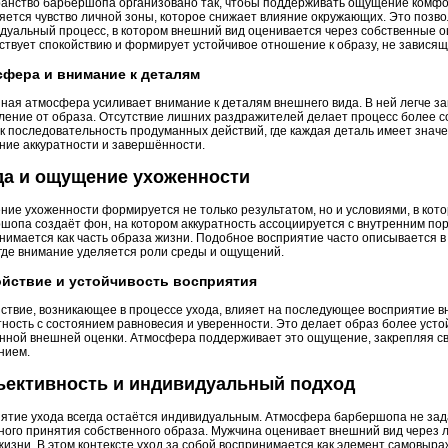
анство барбершопа организовано так, чтобы поддерживать ощущение комфо
яется чувство личной зоны, которое снижает влияние окружающих. Это позво
дуальный процесс, в котором внешний вид оценивается через собственные 
ствует спокойствию и формирует устойчивое отношение к образу, не зависящ
фера и внимание к деталям
ная атмосфера усиливает внимание к деталям внешнего вида. В ней легче з
ление от образа. Отсутствие лишних раздражителей делает процесс более 
ак последовательность продуманных действий, где каждая деталь имеет знач
ие аккуратности и завершённости.
да и ощущение ухоженности
ие ухоженности формируется не только результатом, но и условиями, в кот
шопа создаёт фон, на котором аккуратность ассоциируется с внутренним пор
нимается как часть образа жизни. Подобное восприятие часто описывается 
 где внимание уделяется роли среды и ощущений.
йствие и устойчивость восприятия
ствие, возникающее в процессе ухода, влияет на последующее восприятие в
тность с состоянием равновесия и уверенности. Это делает образ более уст
нной внешней оценки. Атмосфера поддерживает это ощущение, закрепляя св
нием.
ъективность и индивидуальный подход
ятие ухода всегда остаётся индивидуальным. Атмосфера барбершопа не зада
ного принятия собственного образа. Мужчина оценивает внешний вид через 
жизни. В этом контексте уход за собой воспринимается как элемент самовыр