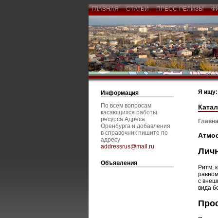
ГЛАВНАЯ
СТАТЬИ
ПРЕСС-РЕЛИЗЫ
Ф
Я ищу:
Информация
По всем вопросам
Катал
касающихся работы
ресурса Адреса
Главна
Оренбурга и добавления
в справочник пишите по
Атмо
адресу
addressrus@mail.ru
.
Личн
Объявления
Ритм, 
равном
с внеш
вида б
Прос