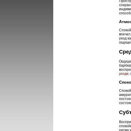
Простр
сохран
индиви
способ
Атмос
Спокой
впечат
уход к
ощущен
Сре
Ощущен
барбер
воспри
уходе
,
Споко
Спокой
аккура
постоя
состоя
Суб
Воспри
спокой
ритму 