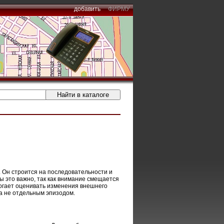
добавить
ФИРМУ
 Он строится на последовательности и
 это важно, так как внимание смещается
огает оценивать изменения внешнего
 а не отдельным эпизодом.