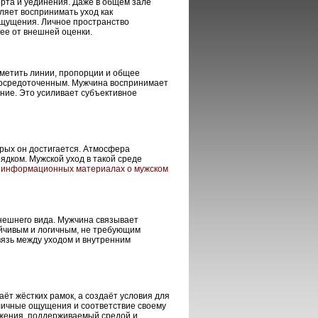
рта и уединения. Даже в общем зале
ляет воспринимать уход как
ощущения. Личное пространство
ее от внешней оценки.
аметить линии, пропорции и общее
сосредоточенным. Мужчина воспринимает
ение. Это усиливает субъективное
орых он достигается. Атмосфера
ядком. Мужской уход в такой среде
в
информационных материалах о мужском
нешнего вида. Мужчина связывает
ойчивым и логичным, не требующим
язь между уходом и внутренним
ёт жёстких рамок, а создаёт условия для
личные ощущения и соответствие своему
ажения, поддерживаемый средой и