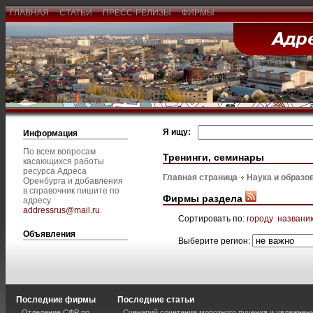
ГЛАВНАЯ
СТАТЬИ
ПРЕСС-РЕЛИЗЫ
ФИРМЫ
Я ищу:
Информация
По всем вопросам
Тренинги, семинары
касающихся работы
ресурса Адреса
Главная страница
Наука и образо
Оренбурга и добавления
в справочник пишите по
Фирмы раздела
адресу
addressrus@mail.ru
.
Сортировать по:
городу
названи
Объявления
Выберите регион:
Последние фирмы
Последние статьи
Отделение СФР по
Сценарий сочетания морозного пучения и увлажнен