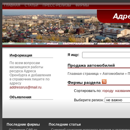
ГЛАВНАЯ
СТАТЬИ
ПРЕСС-РЕЛИЗЫ
ФИРМЫ
Я ищу:
Информация
По всем вопросам
Продажа автомобилей
касающихся работы
ресурса Адреса
Главная страница
Автомобили
П
Оренбурга и добавления
в справочник пишите по
Фирмы раздела
адресу
addressrus@mail.ru
.
Сортировать по:
городу
названи
Объявления
Выберите регион:
Последние фирмы
Последние статьи
Отделение СФР по
Сценарий сочетания морозного пучения и увлажнен