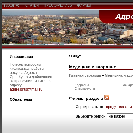
ГЛАВНАЯ
СТАТЬИ
ПРЕСС-РЕЛИЗЫ
ФИРМЫ
Я ищу:
Информация
По всем вопросам
Медицина и здоровье
касающихся работы
ресурса Адреса
Главная страница
Медицина и зд
Оренбурга и добавления
в справочник пишите по
адресу
Здоровье
Лекар
Специалисты
addressrus@mail.ru
.
Фирмы раздела
Объявления
Сортировать по:
городу
названи
Выберите регион: