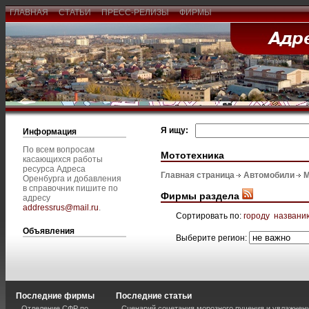
ГЛАВНАЯ
СТАТЬИ
ПРЕСС-РЕЛИЗЫ
ФИРМЫ
Я ищу:
Информация
По всем вопросам
Мототехника
касающихся работы
ресурса Адреса
Главная страница
Автомобили
М
Оренбурга и добавления
в справочник пишите по
Фирмы раздела
адресу
addressrus@mail.ru
.
Сортировать по:
городу
названи
Объявления
Выберите регион:
Последние фирмы
Последние статьи
Отделение СФР по
Сценарий сочетания морозного пучения и увлажнен