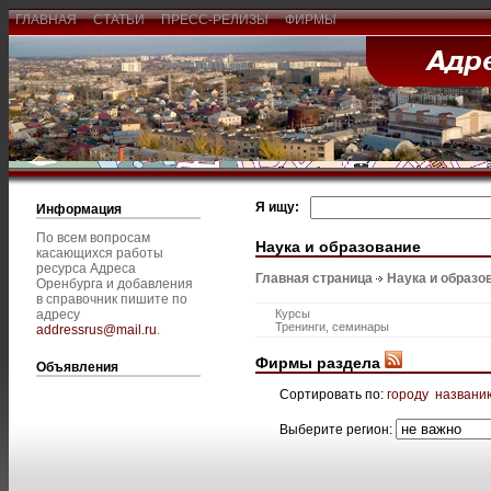
ГЛАВНАЯ
СТАТЬИ
ПРЕСС-РЕЛИЗЫ
ФИРМЫ
Я ищу:
Информация
По всем вопросам
Наука и образование
касающихся работы
ресурса Адреса
Главная страница
Наука и образо
Оренбурга и добавления
в справочник пишите по
адресу
Курсы
Тренинги, семинары
addressrus@mail.ru
.
Фирмы раздела
Объявления
Сортировать по:
городу
названи
Выберите регион: