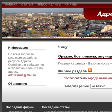
ГЛАВНАЯ
СТАТЬИ
ПРЕСС-РЕЛИЗЫ
ФИРМЫ
Я ищу:
Информация
По всем вопросам
Оружие, боеприпасы, амуниц
касающихся работы
ресурса Адреса
Главная страница
Безопасность
Оренбурга и добавления
в справочник пишите по
Фирмы раздела
адресу
addressrus@mail.ru
.
Сортировать по:
городу
названи
Объявления
Выберите регион:
Последние фирмы
Последние статьи
Отделение СФР по
Сценарий сочетания морозного пучения и увлажнен