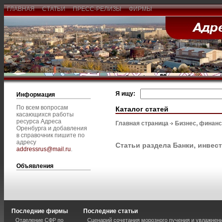
ГЛАВНАЯ
СТАТЬИ
ПРЕСС-РЕЛИЗЫ
ФИРМЫ
Я ищу:
Информация
По всем вопросам
Каталог статей
касающихся работы
ресурса Адреса
Главная страница
Бизнес, финан
Оренбурга и добавления
в справочник пишите по
адресу
Статьи раздела Банки, инвес
addressrus@mail.ru
.
Объявления
Последние фирмы
Последние статьи
Отделение СФР по
Сценарий сочетания морозного пучения и увлажнен